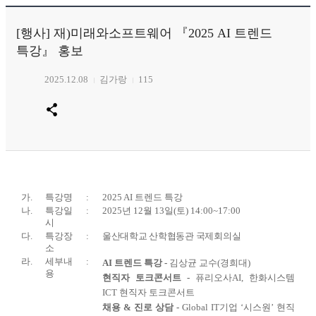
[행사] 재)미래와소프트웨어 『2025 AI 트렌드
특강』 홍보
2025.12.08
김가랑
115
가
.
특강명
:
2025 AI
트렌드 특강
나
.
특강일
:
2025
년
12
월
13
일
(
토
) 14:00~17:00
시
다
.
특강장
:
울산대학교 산학협동관 국제회의실
소
라
.
세부내
:
AI
트렌드 특강
-
김상균 교수
(
경희대
)
용
현직자 토크콘서트
-
퓨리오사
AI,
한화시스템
ICT
현직자 토크콘서트
채용
&
진로 상담
-
Global IT
기업
‘
시스원
’
현직