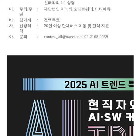
선배와의
1:1
상담
마
.
주최
/
주
:
재단법인 미래와 소프트웨어
,
이티에듀
관
바
.
참가비
:
전액무료
사
.
신청혜
:
20
인 이상 단체버스 이동 및 간식 지원
택
아
.
문의
:
contest_all@naver.com, 02-2168-9239