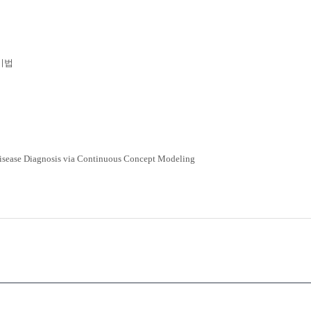
기법
isease
Diagnosis
via Continuous
Concept Modeling