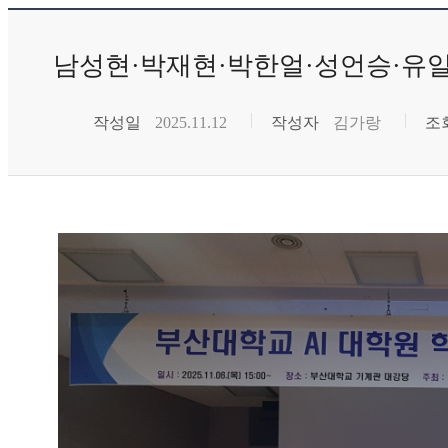
남성현·박재현·박한얼·성언승·유일해
작성일
2025.11.12
작성자
김가랑
조